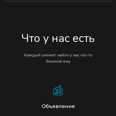
Что у нас есть
Каждый сможет найти у нас что-то
близкое ему
Объявления