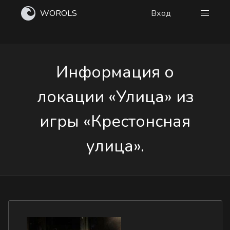
WOROLS
Вход
Информация о
локации «Улица» из
игры «Крестонсная
улица».