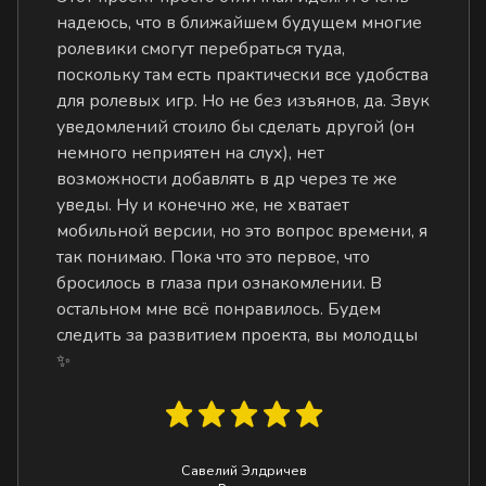
надеюсь, что в ближайшем будущем многие
ролевики смогут перебраться туда,
поскольку там есть практически все удобства
для ролевых игр. Но не без изъянов, да. Звук
уведомлений стоило бы сделать другой (он
немного неприятен на слух), нет
возможности добавлять в др через те же
уведы. Ну и конечно же, не хватает
мобильной версии, но это вопрос времени, я
так понимаю. Пока что это первое, что
бросилось в глаза при ознакомлении. В
остальном мне всё понравилось. Будем
следить за развитием проекта, вы молодцы
✨
Савелий Элдричев