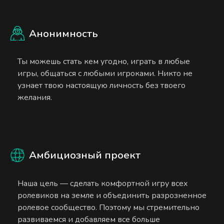
Анонимность
Ты можешь стать кем угодно, играть в любые
игры, общаться с любыми игроками. Никто не
узнает твою настоящую личность без твоего
желания.
Амбициозный проект
Наша цель — сделать комфортной игру всех
ролевиков на земле и объединить разрозненное
ролевое сообщество. Поэтому мы стремительно
развиваемся и добавляем все больше