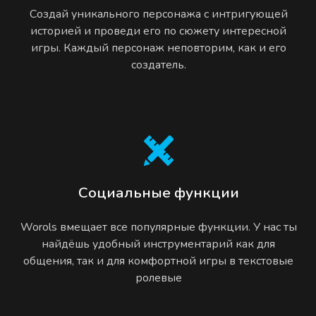
Создай уникального персонажа с интригующей
историей и проведи его по сюжету интересной
игры. Каждый персонаж неповторим, как и его
создатель.
Социальные функции
Worols вмещает все популярные функции. У нас ты
найдёшь удобный инструментарий как для
общения, так и для комфортной игры в текстовые
ролевые