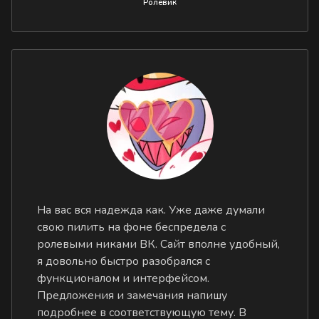
Ролевик
На вас вся надежда как. Уже даже думали
свою пилить на фоне беспредела с
ролевыми никами ВК. Сайт вполне удобный,
я довольно быстро разобрался с
функционалом и интерфейсом.
Предложения и замечания напишу
подробнее в соответствующую тему. В