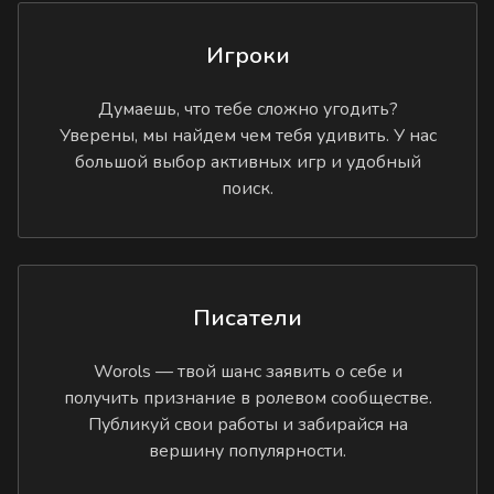
Игроки
Думаешь, что тебе сложно угодить?
Уверены, мы найдем чем тебя удивить. У нас
большой выбор активных игр и удобный
поиск.
Писатели
Worols — твой шанс заявить о себе и
получить признание в ролевом сообществе.
Публикуй свои работы и забирайся на
вершину популярности.