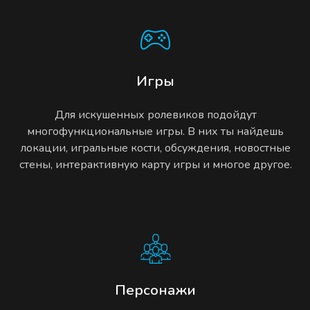
Игры
Для искушенных ролевиков подойдут
многофункциональные игры. В них ты найдешь
локации, игральные кости, обсуждения, новостные
стены, интерактивную карту игры и многое другое.
Персонажи