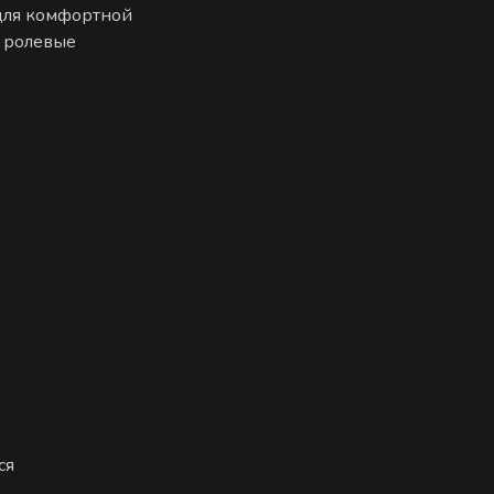
 для комфортной
е ролевые
ся