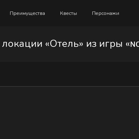
Преимущества
Квесты
Персонажи
окации «Отель» из игры «ɴᴏɴ