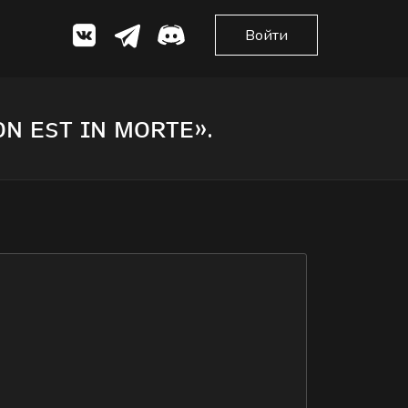
Войти
 ᴇsᴛ ɪɴ ᴍᴏʀᴛᴇ».