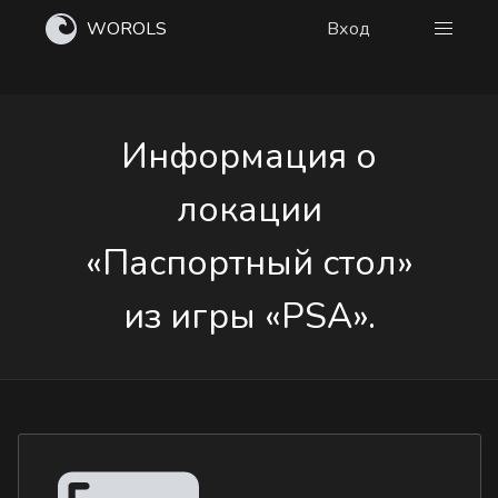
WOROLS
Вход
Информация о
локации
«Паспортный стол»
из игры «PSA».