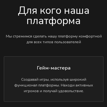
Для кого наша
платформа
Мы стремимся сделать нашу платформу комфортной
для всех типов пользователей
Гейм-мастера
Создавай игры, используя широкий
функционал платформы. Находи активных
игроков и получай удовольствие.