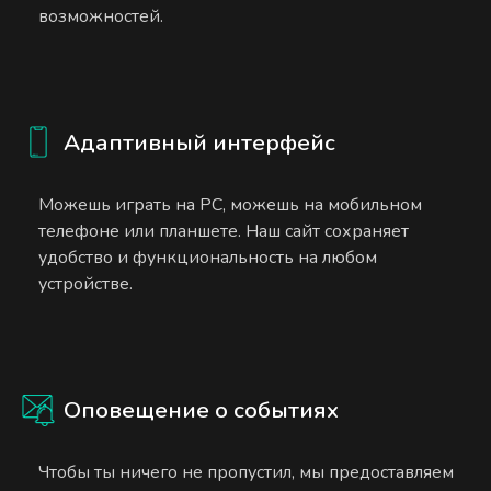
возможностей.
Адаптивный интерфейс
Можешь играть на PC, можешь на мобильном
телефоне или планшете. Наш сайт сохраняет
удобство и функциональность на любом
устройстве.
Оповещение о событиях
Чтобы ты ничего не пропустил, мы предоставляем