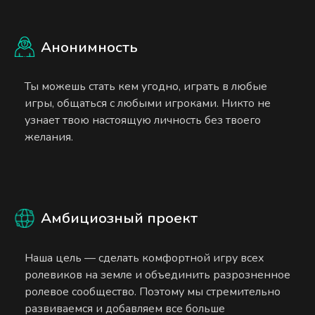
Анонимность
Ты можешь стать кем угодно, играть в любые
игры, общаться с любыми игроками. Никто не
узнает твою настоящую личность без твоего
желания.
Амбициозный проект
Наша цель — сделать комфортной игру всех
ролевиков на земле и объединить разрозненное
ролевое сообщество. Поэтому мы стремительно
развиваемся и добавляем все больше