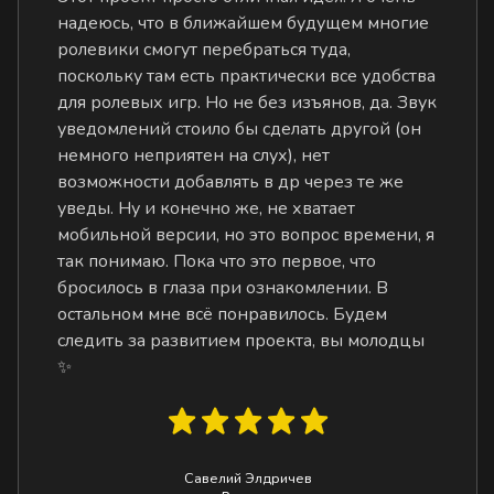
надеюсь, что в ближайшем будущем многие
ролевики смогут перебраться туда,
поскольку там есть практически все удобства
для ролевых игр. Но не без изъянов, да. Звук
уведомлений стоило бы сделать другой (он
немного неприятен на слух), нет
возможности добавлять в др через те же
уведы. Ну и конечно же, не хватает
мобильной версии, но это вопрос времени, я
так понимаю. Пока что это первое, что
бросилось в глаза при ознакомлении. В
остальном мне всё понравилось. Будем
следить за развитием проекта, вы молодцы
✨
Савелий Элдричев