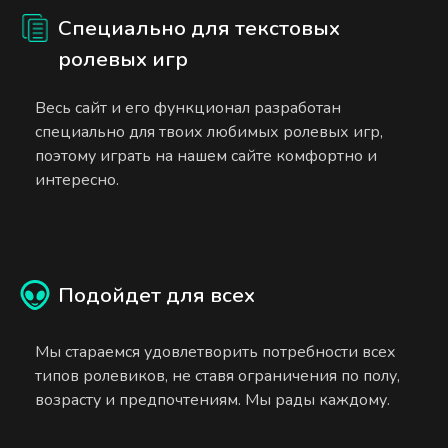
Специально для текстовых
ролевых игр
Весь сайт и его функционал разработан
специально для твоих любимых ролевых игр,
поэтому играть на нашем сайте комфортно и
интересно.
Подойдет для всех
Мы стараемся удовлетворить потребности всех
типов ролевиков, не ставя ограничения по полу,
возрасту и предпочтениям. Мы рады каждому.