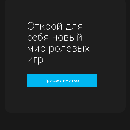
Открой для
себя новый
мир ролевых
игр
Присоединиться