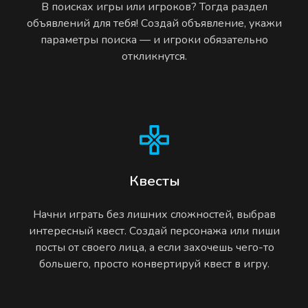
В поисках игры или игроков? Тогда раздел
объявлений для тебя! Создай объявление, укажи
параметры поиска — и игроки обязательно
откликнутся.
Квесты
Начни играть без лишних сложностей, выбрав
интересный квест. Создай персонажа или пиши
посты от своего лица, а если захочешь чего-то
большего, просто конвертируй квест в игру.