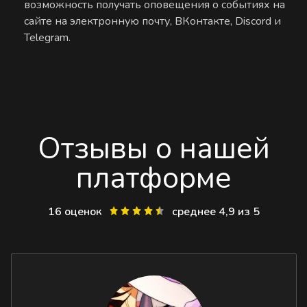
возможность получать оповещения о событиях на
сайте на электронную почту, ВКонтакте, Discord и
Telegram.
Отзывы о нашей
платформе
16 оценок
среднее 4,9 из 5