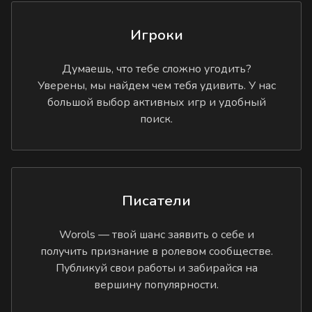
Игроки
Думаешь, что тебе сложно угодить?
Уверены, мы найдем чем тебя удивить. У нас
большой выбор активных игр и удобный
поиск.
Писатели
Worols — твой шанс заявить о себе и
получить признание в ролевом сообществе.
Публикуй свои работы и забирайся на
вершину популярности.