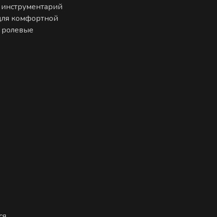
 инструментарий
 для комфортной
е ролевые
ся