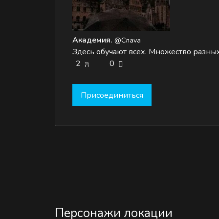
Академия.
@Слаvа
Здесь обучают всех. Множество разных
2
0
Присоединиться
Персонажи локации