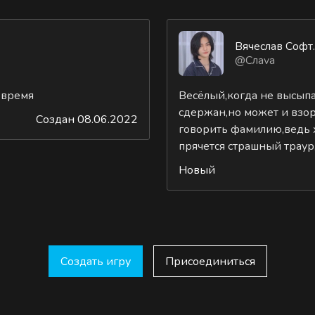
Вячеслав Софт.
@Слаvа
я время
Весёлый,когда не высыпа
сдержан,но может и взор
Создан 08.06.2022
говорить фамилию,ведь х
прячется страшный траур,
Новый
Создать игру
Присоединиться