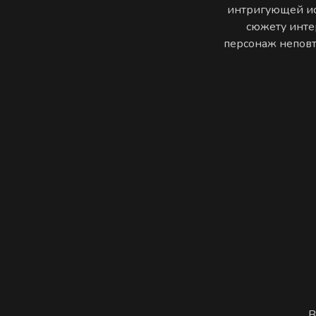
интригующей ис
сюжету инте
персонаж неповто
В