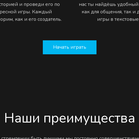
торией и проведи его по
нас ты найдёшь удобный
ресной игры. Каждый
как для общения, так и
рим, как и его создатель.
игры в текстовы
Начать играть
Наши преимущества
 стремлении быть лучшими мы постоянно совершенствуем