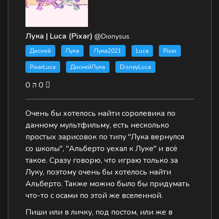
Лука | Luca (Pixar)
@Dionysus
Дисней
Лука
Лука2021
Luca
Pixar
PixarLuca
ДиснейЛука
DisneyLuca
0
0
Очень бы хотелось найти соролевика по
данному мультфильму, есть несколько
простых зарисовок по типу "Лука вернулся
со школы", "Альберто уехал к Луке" и всё
такое. Сразу говорю, что играю только за
Луку, поэтому очень бы хотелось найти
Альберто. Также можно было бы придумать
что-то с осами по этой же вселенной.
Пиши или в личку, под постом, или же в