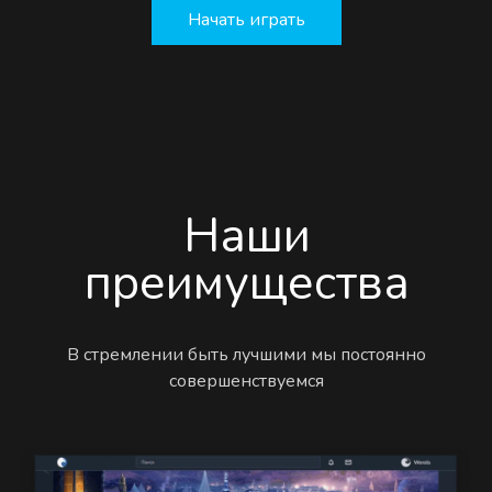
Начать играть
Наши
преимущества
В стремлении быть лучшими мы постоянно
совершенствуемся