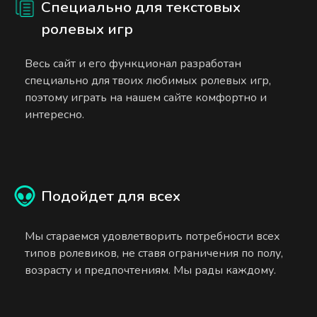
Специально для текстовых
ролевых игр
Весь сайт и его функционал разработан
специально для твоих любимых ролевых игр,
поэтому играть на нашем сайте комфортно и
интересно.
Подойдет для всех
Мы стараемся удовлетворить потребности всех
типов ролевиков, не ставя ограничения по полу,
возрасту и предпочтениям. Мы рады каждому.