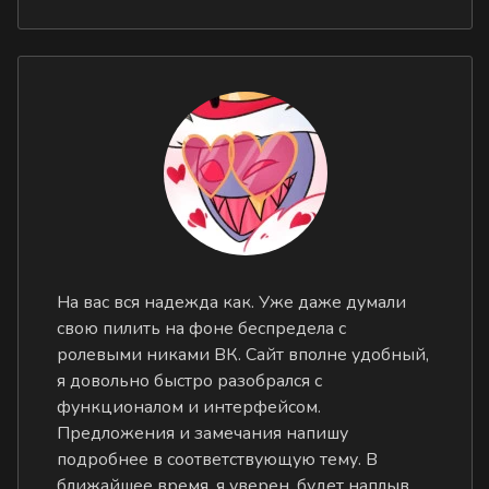
На вас вся надежда как. Уже даже думали
свою пилить на фоне беспредела с
ролевыми никами ВК. Сайт вполне удобный,
я довольно быстро разобрался с
функционалом и интерфейсом.
Предложения и замечания напишу
подробнее в соответствующую тему. В
ближайшее время, я уверен, будет наплыв