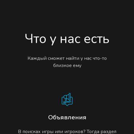
Что у нас есть
Каждый сможет найти у нас что-то
близкое ему
Объявления
В поисках игры или игроков? Тогда раздел