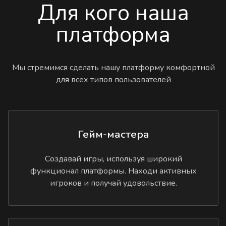
Для кого наша
платформа
Мы стремимся сделать нашу платформу комфортной
для всех типов пользователей
Гейм-мастера
Создавай игры, используя широкий
функционал платформы. Находи активных
игроков и получай удовольствие.