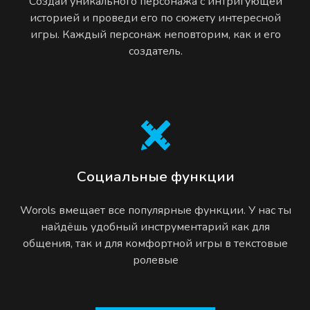
Создай уникального персонажа с интригующей
историей и проведи его по сюжету интересной
игры. Каждый персонаж неповторим, как и его
создатель.
Социальные функции
Worols вмещает все популярные функции. У нас ты
найдёшь удобный инструментарий как для
общения, так и для комфортной игры в текстовые
ролевые