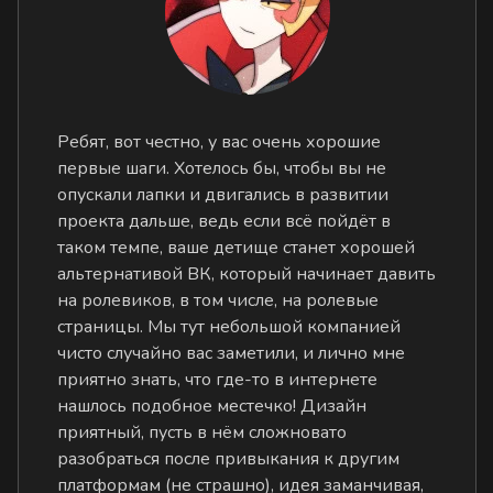
Ребят, вот честно, у вас очень хорошие
первые шаги. Хотелось бы, чтобы вы не
опускали лапки и двигались в развитии
проекта дальше, ведь если всё пойдёт в
таком темпе, ваше детище станет хорошей
альтернативой ВК, который начинает давить
на ролевиков, в том числе, на ролевые
страницы. Мы тут небольшой компанией
чисто случайно вас заметили, и лично мне
приятно знать, что где-то в интернете
нашлось подобное местечко! Дизайн
приятный, пусть в нём сложновато
разобраться после привыкания к другим
платформам (не страшно), идея заманчивая,