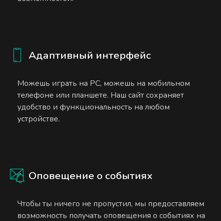
Адаптивный интерфейс
Можешь играть на PC, можешь на мобильном
телефоне или планшете. Наш сайт сохраняет
удобство и функциональность на любом
устройстве.
Оповещение о событиях
Чтобы ты ничего не пропустил, мы предоставляем
возможность получать оповещения о событиях на