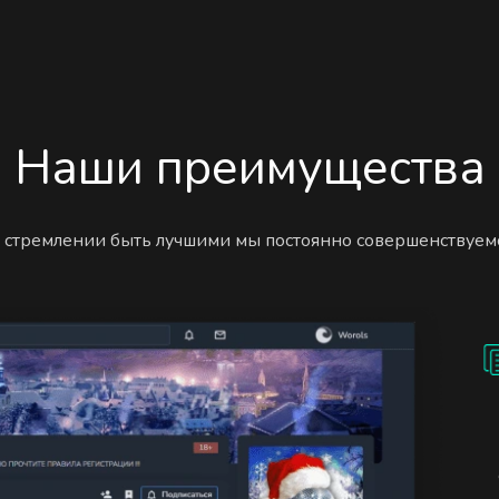
Наши преимущества
 стремлении быть лучшими мы постоянно совершенствуем