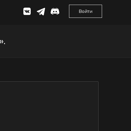
Войти
».