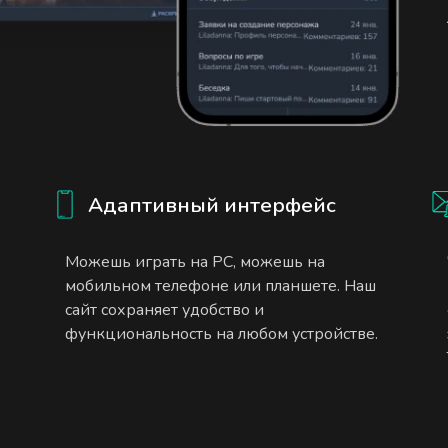
Адаптивный интерфейс
Можешь играть на PC, можешь на
мобильном телефоне или планшете. Наш
сайт сохраняет удобство и
функциональность на любом устройстве.