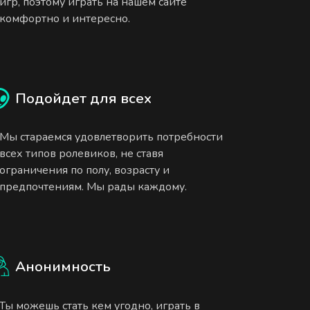
игр, поэтому играть на нашем сайте
комфортно и интересно.
Подойдет для всех
Мы стараемся удовлетворить потребности
всех типов ролевиков, не ставя
ограничения по полу, возрасту и
предпочтениям. Мы рады каждому.
Анонимность
Ты можешь стать кем угодно, играть в