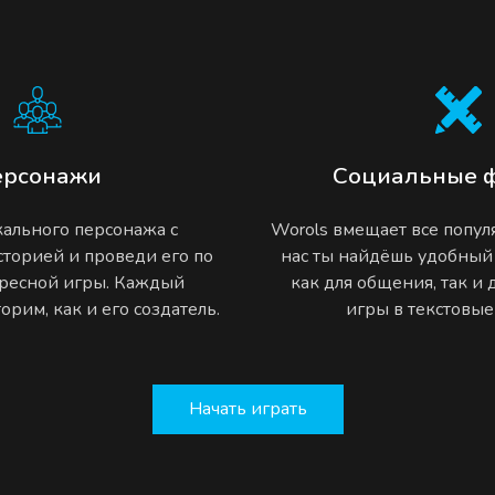
ерсонажи
Социальные 
ального персонажа с
Worols вмещает все попу
торией и проведи его по
нас ты найдёшь удобный
ресной игры. Каждый
как для общения, так и
рим, как и его создатель.
игры в текстовы
Начать играть