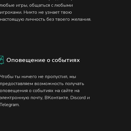
любые игры, общаться с любыми
игроками. Никто не узнает твою
настоящую личность без твоего желания.
Оповещение о событиях
Чтобы ты ничего не пропустил, мы
предоставляем возможность получать
оповещения о событиях на сайте на
электронную почту, ВКонтакте, Discord и
Telegram.