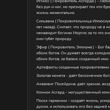
‌Игнисс ( Покровитель Асгорда ) - Люб
без рук и ног, но презирает тех кто бр
жизнь моментально.
‌Сильвана ( Покровительница Иллюсиума
лет назад). Считает, что природу не в 
ненавидит богиню Мортис за то что она
они губят природу.
‌Эфир ( Покровитель Эллиума ) - Бог б
обоих богов. Он думает всегда холодно
обоих богов, за баланс созданный ими.
Артефакты созданные покровителями 
‌Золотая монета - даёт бесконечное б
‌Акваланг Посейдона: даёт зрение, возд
‌Клинок Асгард - могущественный кли
‌Посох гармонии - создаёт жизнь, уск
духом, и использовать его без задней 