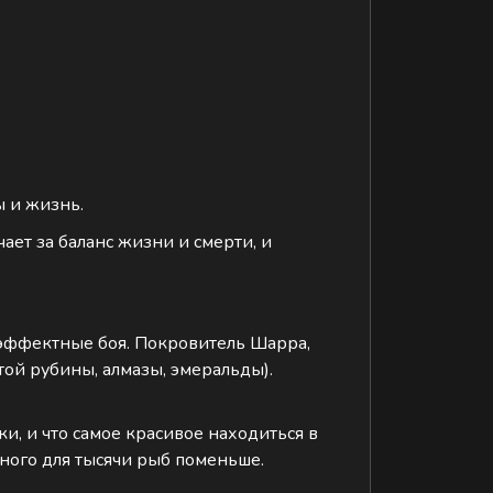
ы и жизнь.
чает за баланс жизни и смерти, и
 и эффектные боя. Покровитель Шарра,
той рубины, алмазы, эмеральды).
ки, и что самое красивое находиться в
дного для тысячи рыб поменьше.