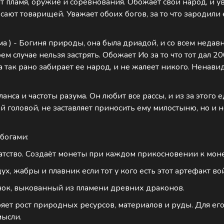
ит пламя, оружие и соревнования. Обожает свой народ, и у
осают товарищей. Уважает обоих богов, за то что зародили 
 ) - Богиня природы, она была дриадой, и со всем недавн
коем случае нельзя застрять. Обожает Ио за то что тот дал
 так рано забирает ее народ, и не жалеет никого. Ненави
аланса и частоты разума. Он любит все рассы, и из за этог
й головой, не заставляет приносить ему милостыню, но и н
богами:
огатство. Создаёт монеты при каждом прикосновении к моне
ух, жабры и плавник если тот у кого есть этот артефакт во
нок, выкованный из пламени древних драконов.
оряет рост природных ресурсов, материалов и руды. Для е
мысли.