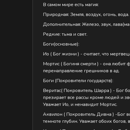
В самом мире есть магия:
‌Природная: Земля, воздух, огонь, вода.
‌Дополнительная: Железо, звук, лава(ма
‌Редкие: тьма и свет.
Боги(основные):
‌Ио ( Бог жизни ) - считает, что мерт
‌Мортис ( Богиня смерти ) - она любит 
перенаправление грешников в ад.
Боги (Покровители государств):
‌Веритас( Покровитель Шарра ) - Бог б
презирает все рассы кроме людей и зв
Уважает Ио, и ненавидит Мортис.
‌Аквилон ( Покровитель Дивна ) -Бог в
темноте глубин. Уважает обоих богов,