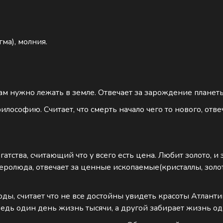
гма), молния.
вецам нужно лежать в земле. Отвечает за зарождение планет
философию. Считает, что смерть начало чего то нового, отве
огатства, считающий что у всего есть цена. Любит золото,
еролюда, отвечает за ценные ископаемые(кристаллы, золо
оды, считает что не все достойны увидеть красоты Атланти
 ведь один день жизнь тысячи, а другой забирает жизнь о