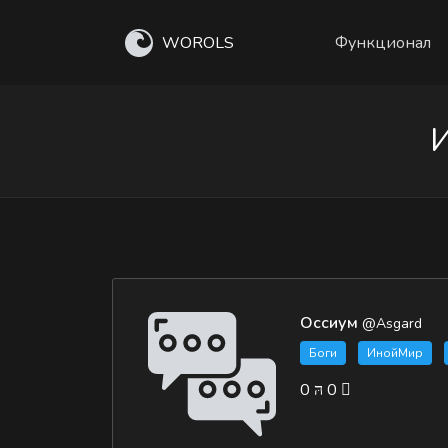
WOROLS
Функционал
И
Оссиум
@Asgard
Боги
ИнойМир
0
0