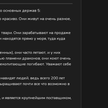
 но основных держав 5:
о красиво. Они живут на очень разное,
ые твари. Они зарабатывают на продаже
 находятся прямо у моря, туда куда
ных), они часто летают, и у них
ощью пламени драконов, они коют очень
млекопитающие погибают. Уважают себе
енавидят людей, ведь всего 200 лет
 выращивают почти все что возможно в
в, и является крупнейшим поставщиком,