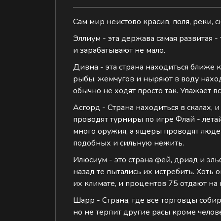
Сам мир неистово красив, поля, реки, 
‌Эллиум - эта держава самая развитая 
и зарабатывают не мало.
‌Дивна - эта страна находиться ближе 
рыбы, жемчугов и ныряют в воду находи
обычно не ходят просто так. Уважает вс
‌Асгорд - Страна находиться в скалах
проводят турниры по игре Флай - лета
много оружия, а ящеры проводят людей
подобных и сильную нежить.
‌Илюсиум - это страна фей, дриад и эл
назад те пытались их истребить. Хоть 
их климате, и процентов 75 отдают на
‌Шарр - Страна, где все торговцы соби
но не терпит другие расы кроме челов