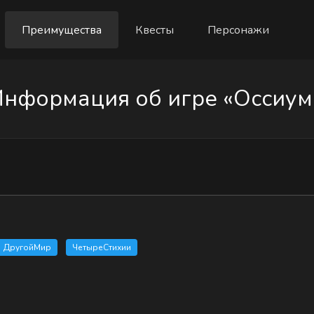
Преимущества
Квесты
Персонажи
нформация об игре «Оссиум
ДругойМир
ЧетыреСтихии