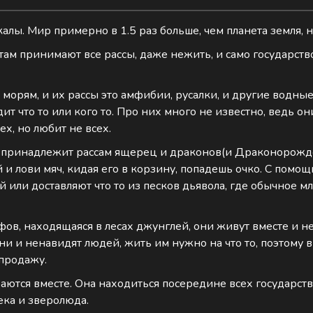
скалы. Мир примерно в 1.5 раз больше, чем планета земля,
- там принимают все рассы, даже нежить, и само государств
к морям, и их рассы это амфибии, русалки, и другие водн
т что то или кого то. Про них много не известно, ведь они
ех, но любит не всех.
, и принадлежит рассам ящерец и драконов(и Драконорожден
й и лови мяч, кидая его в корзину, попадешь очко. С пом
 или доставляют что то из песков дьявола, где обычное 
ьфов, находящаяся в лесах джунглей, они живут вместе и н
они и ненавидят людей, жить им нужно на что то, поэтому
 продажу.
раются вместе. Она находиться посередине всех государст
ека и зверолюда.