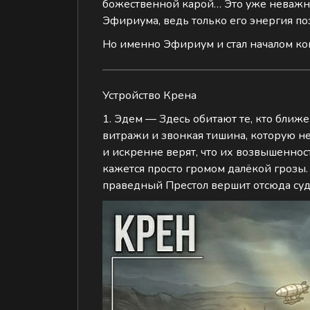
божественной карой… Это уже неважно.
Эфириума, ведь только его энергия по
Но именно Эфириум и стал началом к
Устройство Крена
1. Эдем — Здесь обитают те, кто ближ
витражи и звонкая тишина, которую н
и искренне верят, что их возвышенност
кажется просто громом далёкой грозы. 
праведный Престол вершит отсюда судь