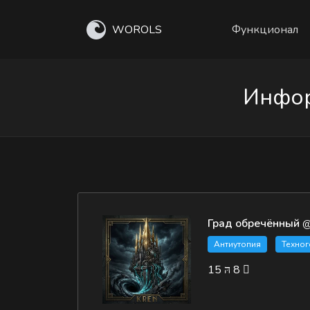
WOROLS
Функционал
Инфор
Град обречённый
@
Антиутопия
Техног
15
8