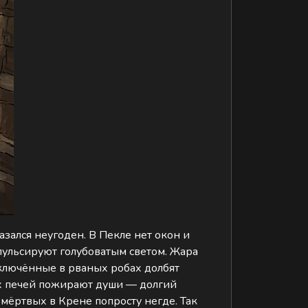
азался неугоден. В Пекле нет окон и
пульсируют голубоватым светом. Жара
Заключённые в рваных робах долбят
тих печей пожирают души — долгий
мёртвых в Крене попросту негде. Так