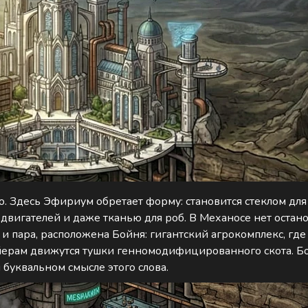
о. Здесь Эфириум обретает форму: становится стеклом для 
вигателей и даже тканью для роб. В Механосе нет остан
 и пара, расположена Бойня: гигантский агрокомплекс, г
йерам движутся тушки генномодифицированного скота. Б
м буквальном смысле этого слова.