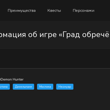
Преимущества
Квесты
Персонажи
мация об игре «Град обречё
Demon Hunter
отика
Дизельпанк
Мистика
Неонуар