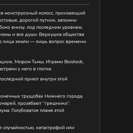
лся монструозный колосс, пронзающий
остовые, дорогой путник, запомни
лубоко внизу, под последним уровнем,
низмы и все души. Верхушка общества
 с лица земли — лишь вопрос времени.
цких, Миром Тьмы, Играми Bioshock,
стряли у него в глотке.
 последний приют внутри этой
есконечных трущобах Нижнего города,
фонарей, прозябают “грешники”:
ма. Голубоватое пламя этой
е случайностью, катастрофой или