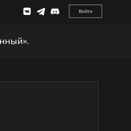
Войти
нный».