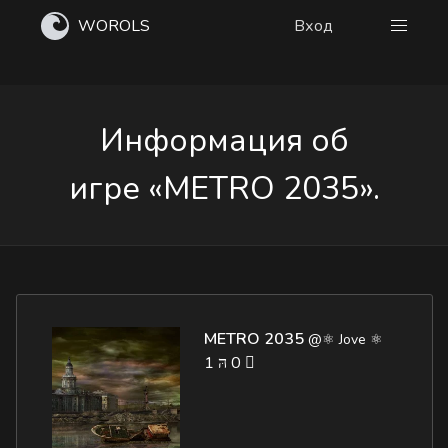
WOROLS
Вход
Информация об
игре «METRO 2035».
METRO 2035
@⚛ Jove ⚛
1
0