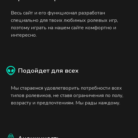
Весь сайт и его функционал разработан
специально для твоих любимых ролевых игр,
поэтому играть на нашем сайте комфортно и
интересно.
Подойдет для всех
Мы стараемся удовлетворить потребности всех
типов ролевиков, не ставя ограничения по полу,
возрасту и предпочтениям. Мы рады каждому.