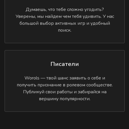
Думаешь, что тебе сложно угодить?
Уверены, мы найдем чем тебя удивить. У нас
большой выбор активных игр и удобный
поиск.
Писатели
Worols — твой шанс заявить о себе и
получить признание в ролевом сообществе.
Публикуй свои работы и забирайся на
вершину популярности.