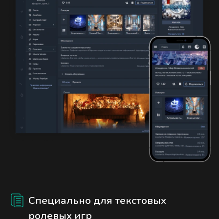
Специально для текстовых
ролевых игр