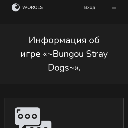
WOROLS
Вход
Информация об
игре «~Bungou Stray
Dogs~».