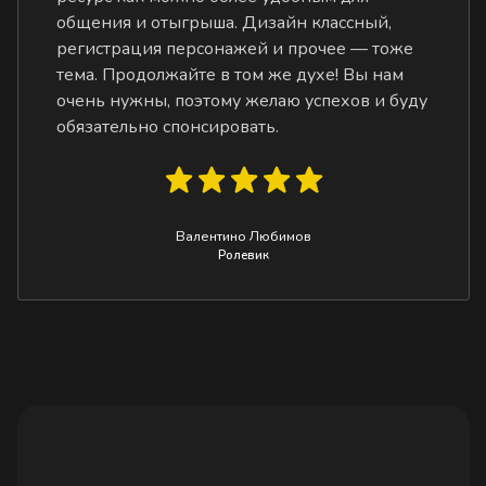
общения и отыгрыша. Дизайн классный,
регистрация персонажей и прочее — тоже
тема. Продолжайте в том же духе! Вы нам
очень нужны, поэтому желаю успехов и буду
обязательно спонсировать.
Валентино Любимов
Ролевик