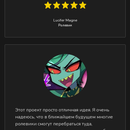
Lucifer Magne
Ролевик
Этот проект просто отличная идея. Я очень
надеюсь, что в ближайшем будущем многие
ролевики смогут перебраться туда,