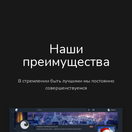
Наши
преимущества
В стремлении быть лучшими мы постоянно
совершенствуемся