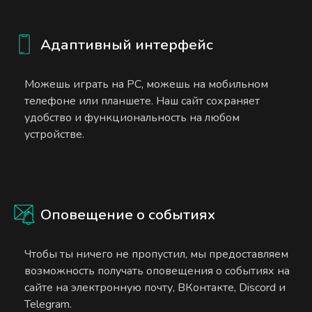
Адаптивный интерфейс
Можешь играть на PC, можешь на мобильном
телефоне или планшете. Наш сайт сохраняет
удобство и функциональность на любом
устройстве.
Оповещение о событиях
Чтобы ты ничего не пропустил, мы предоставляем
возможность получать оповещения о событиях на
сайте на электронную почту, ВКонтакте, Discord и
Telegram.