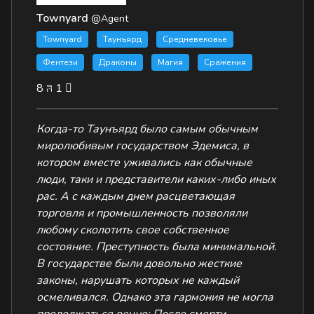
Townyard
@Agent
Townyard
Таунъярд
Средневековье
Фентези
Драконы
Магия
Сражения
8
1
Когда-то Таунъярд было самым обычным
миролюбивым государством Эдемиса, в
котором вместе уживались как обычные
люди, таки и представители каких-либо иных
рас. А с каждым днем расцветающая
торговля и промышленность позволяли
любому сколотить свое собственное
состояние. Преступность была минимальной.
В государстве были довольно жесткие
законы, нарушать которых не каждый
осмеливался. Однако эта гармония не могла