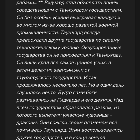
рабами…
**
Ридчард стал объявлять войны
соседствующим с Таунъярдом государствам.
Он без особых усилий выигрывал каждую и
во многом из-за хорошо развитой военной
промышленности. Таунъярд всегда
превосходил другие государства по своему
технологическому уровню. Оккупированные
государства он не присоединял к Таунъярду.
Он лишь крал все самое ценное у них, а
затем делал их зависимыми от
таунъярдского государства.
И так
продолжалось несколько лет. Но в один день
случилось нечто. Будто сами боги
разгневались на Ридчарда и его деяния. Над
всем государством образовался разлом, из
которого вылетели ужасные чудовища -
драконы. Они сожгли своим пламенем всё
почти весь Таунъярд. Этим воспользовались
другие государства, и в конце концов