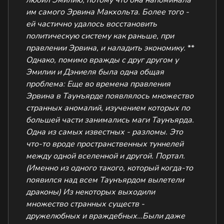
любил Эмилию, потому что она напоминала
им самого Эрвина Макхольта. Более того -
ей частично удалось восстановить
политическую систему как раньше, при
правлении Эрвина, и наладить экономику.
**
Однако, помимо вражды с друг другом у
Эмилии и Дэниеля была одна общая
проблема:
Еще во времена правления
Эрвина в Таунъярде появлялось множество
странных аномалий, изучением которых по
большей части занимались маги Таунъярда.
Одна из самых известных - разломы. Это
что-то вроде пространственных туннелей
между одной вселенной и другой. Портал.
(Именно из одного такого, который когда-то
появился над всем Таунъярдом вылетели
драконы) Из некоторых выходили
множество странных существ -
дружелюбных и враждебных…Были даже