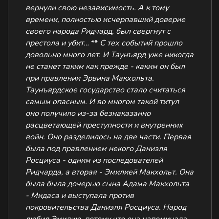
вернули свою независимость. А к тому
времени, полностью исчерпавший доверие
своего народа Ридчард, был свергнут с
престола и убит…
**
С тех событий прошло
довольно много лет. И Таунъярд уже никогда
не станет таким как прежде - каким он был
при правлении Эрвина Макхольта.
Таунъярдское государство стало считаться
самым опасным. И во многом такой титул
оно получило из-за безнаказанно
расцветающей преступности и внутренних
войн. Оно разделилось на две части. Первая
была под правлением некого Даниэля
Росциуса - одним из последователей
Ридчарда, а вторая - Эмилией Макхольт. Она
была была дочерью сына Адама Макхольта
- Мидаса и выступала против
покровительства Даниэля Росциуса. Народ