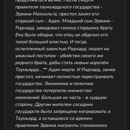
продолжаться вечно:
После смерти
правителя таунъярдского государства -
Эрвина Макхольта, престол занял его
старший сын - Адам. Младший сын Эрвина -
Ридчард, завидовал своему старшему брату.
Ему было обидно, что отец не обделил его
такой большой властью. И тогда,
ослепленный завистью Ридчард, пошел на
ужасный поступок - убийство своего же
родного брата, дабы стать новым королём
Таунъярда…
**
Адам мертв. И Ридчард, заняв
престол, начинает полностью перестраивать
государство.
Экономика и политика
государства потерпела множество
изменений. Большая их часть - в худшую
сторону. Другим жителям соседних
государств было запрещено мигрировать в
Таунъярд, а оставшиеся со времен
правления Эрвина мигранты становились