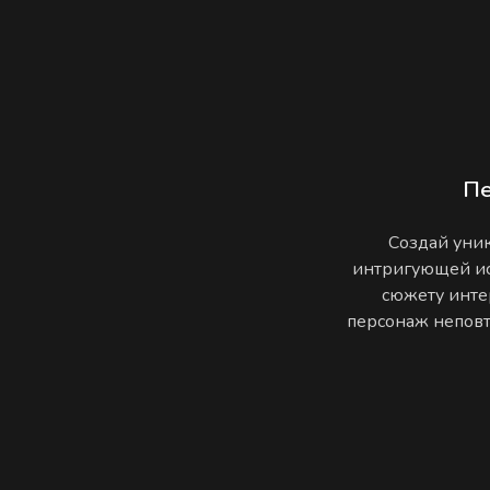
П
Создай уник
интригующей ис
сюжету инте
персонаж неповто