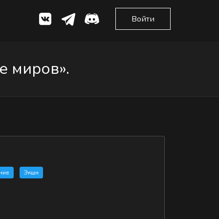
Войти
е миров».
ние
Экшн