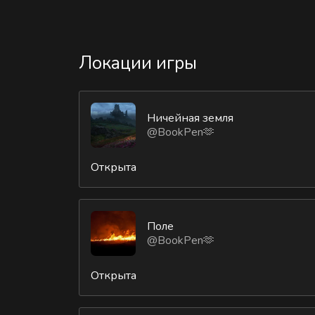
Локации игры
Ничейная земля
@BookPen🫶
Открыта
Поле
@BookPen🫶
Открыта