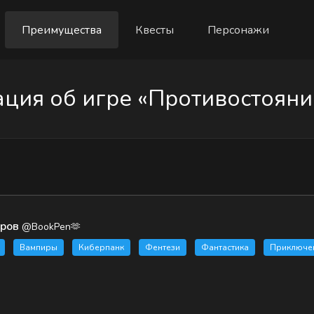
Преимущества
Квесты
Персонажи
ия об игре «Противостояни
иров
@BookPen🫶
Вампиры
Киберпанк
Фентези
Фантастика
Приключе