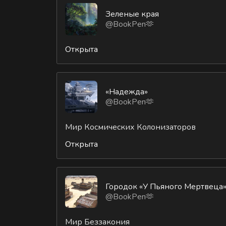
Зеленые края
@BookPen🫶
Открыта
«Надежда»
@BookPen🫶
Мир Космических Колонизаторов
Открыта
Городок «У Пьяного Мертвеца
@BookPen🫶
Мир Беззакония