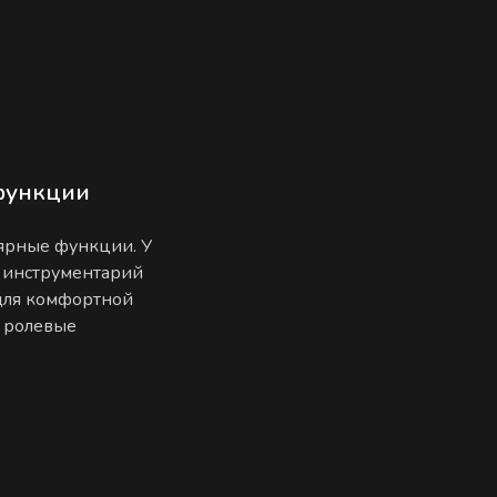
функции
лярные функции. У
 инструментарий
 для комфортной
е ролевые