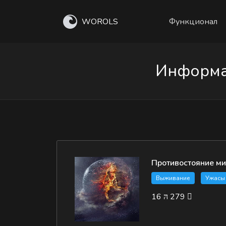
WOROLS
Функционал
Информац
Противостояние м
Выживание
Ужасы
16
279