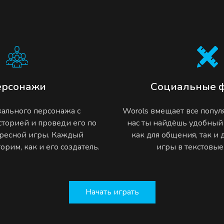
ерсонажи
Социальные 
ального персонажа с
Worols вмещает все попу
торией и проведи его по
нас ты найдёшь удобный
ресной игры. Каждый
как для общения, так и
рим, как и его создатель.
игры в текстовы
Начать играть