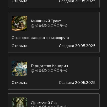
Открыта
Создана 29.05.2025
Мышиный Тракт
@🤩🍄ḾႸ᙭ОḾÔҎ🍄🤩
Опасность зависит от маршрута.
Открыта
Создана 20.05.2025
Герцогство Канорич
@🤩🍄ḾႸ᙭ОḾÔҎ🍄🤩
Открыта
Создана 20.05.2025
Дремучий Лес