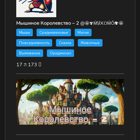
Мышиное Королевство – 2
@🤩🍄ḾႸ᙭ОḾÔҎ🍄🤩
Мыши
Средневековье
Магия
Повседневность
Сказка
Животные
Выживание
Ориджинал
17
173