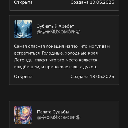
Открыта
Создана 19.05.2025
Зубчатый Хребет
@🤩🍄ḾႸ᙭ОḾÔҎ🍄🤩
Самая опасная локация из тех, что могут вам
встретиться. Голодные, холодные края.
Легенды гласят, что это место является
кладбищем, и привлекает злых духов.
Открыта
Создана 19.05.2025
Палата Судьбы
@🤩🍄ḾႸ᙭ОḾÔҎ🍄🤩