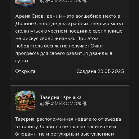
@🤩🍄ḾႸ᙭ОḾÔҎ🍄🤩
Арена Сновидений – это волшебное место в
Долине Снов, где два храбрых зверька могут
столкнуться в честном поединке своих клише,
не рискуя своей жизнью. При этом
победитель бесплатно получает Очки
прогресса для своего развития дважды в
сутки.
Открыта
Создана 29.05.2025
Таверна "Крышка"
@🤩🍄ḾႸ᙭ОḾÔҎ🍄🤩
Таверна, расположенная недалеко от въезда
в столицу. Славится не только напитками и
блюдами, но и регулярным выступлением