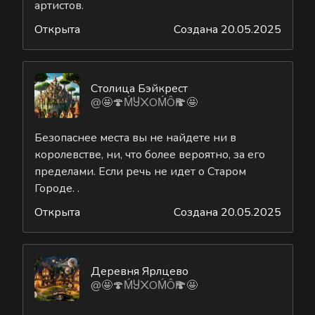
артистов.
Открыта
Создана 20.05.2025
Столица Бэйкрест
@🤩🍄ḾႸ᙭ОḾÔҎ🍄🤩
Безопаснее места вы не найдете ни в
королевстве, ни, что более вероятно, за его
пределами. Если речь не идет о Старом
Городе. .
Открыта
Создана 20.05.2025
Деревня Ярлцево
@🤩🍄ḾႸ᙭ОḾÔҎ🍄🤩