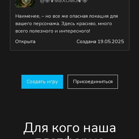
@🤩🍄ḾႸ᙭ОḾÔҎ🍄🤩
Наименее, – но все же опасная локация для
вашего персонажа. Здесь красиво, много
всего полезного и интересного!
Открыта
Создана 19.05.2025
Создать игру
Присоединиться
Для кого наша