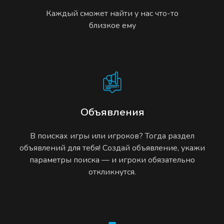
Каждый сможет найти у нас что-то
близкое ему
Объявления
В поисках игры или игроков? Тогда раздел
объявлений для тебя! Создай объявление, укажи
параметры поиска — и игроки обязательно
откликнутся.