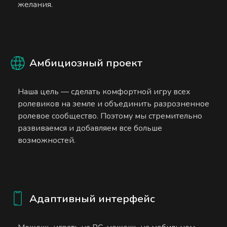
желания.
Амбициозный проект
Наша цель — сделать комфортной игру всех
ролевиков на земле и объединить разрозненное
ролевое сообщество. Поэтому мы стремительно
развиваемся и добавляем все больше
возможностей.
Адаптивный интерфейс