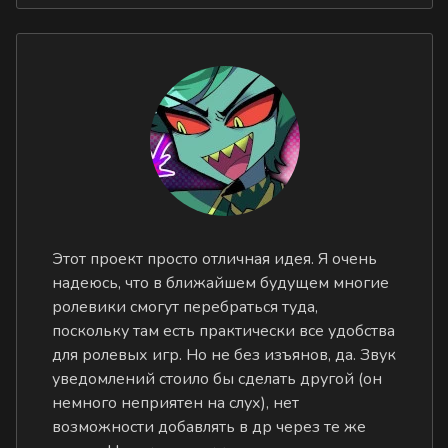
Этот проект просто отличная идея. Я очень
надеюсь, что в ближайшем будущем многие
ролевики смогут перебраться туда,
поскольку там есть практически все удобства
для ролевых игр. Но не без изъянов, да. Звук
уведомлений стоило бы сделать другой (он
немного неприятен на слух), нет
возможности добавлять в др через те же