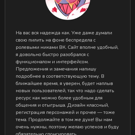
На вас вся надежда как. Уже даже думали
свою пилить на фоне беспредела с
ролевыми никами ВК. Сайт вполне удобный,
я довольно быстро разобрался с
функционалом и интерфейсом.
Предложения и замечания напишу
подробнее в соответствующую тему. В
ближайшее время, я уверен, будет наплыв
новых пользователей, так что надо сделать
ресурс как можно более удобным для
общения и отыгрыша. Дизайн классный,
регистрация персонажей и прочее — тоже
тема. Продолжайте в том же духе! Вы нам
очень нужны, поэтому желаю успехов и буду
обязательно спонсировать.