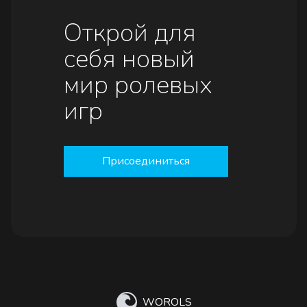
Открой для
себя новый
мир ролевых
игр
Присоединиться
WOROLS