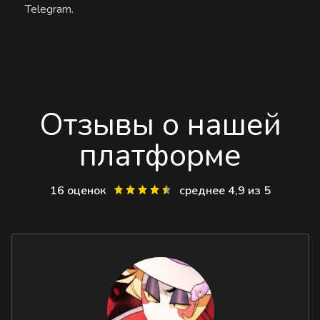
Telegram.
Отзывы о нашей
платформе
16 оценок
среднее 4,9 из 5