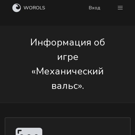
WOROLS
Вход
Информация об
игре
«Механический
вальс».