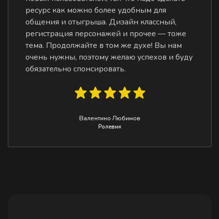
ресурс как можно более удобным для
общения и отыгрыша. Дизайн классный,
регистрация персонажей и прочее — тоже
тема. Продолжайте в том же духе! Вы нам
очень нужны, поэтому желаю успехов и буду
обязательно спонсировать.
Валентино Любимов
Ролевик