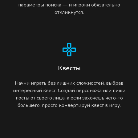
параметры поиска — и игроки обязательно
откликнутся.
Квесты
Начни играть без лишних сложностей, выбрав
интересный квест. Создай персонажа или пиши
посты от своего лица, а если захочешь чего-то
большего, просто конвертируй квест в игру.