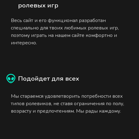
ролевых игр
Весь сайт и его функционал разработан
специально для твоих любимых ролевых игр,
поэтому играть на нашем сайте комфортно и
интересно.
Подойдет для всех
Мы стараемся удовлетворить потребности всех
типов ролевиков, не ставя ограничения по полу,
возрасту и предпочтениям. Мы рады каждому.