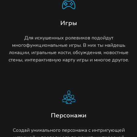
Игры
Для искушенных ролевиков подойдут
многофункциональные игры. В них ты найдешь
локации, игральные кости, обсуждения, новостные
стены, интерактивную карту игры и многое другое.
Персонажи
Создай уникального персонажа с интригующей