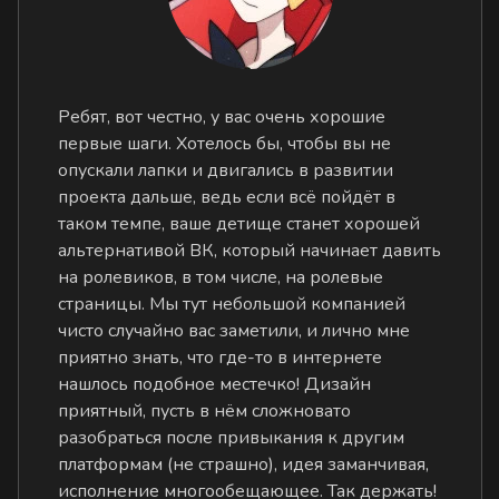
Ребят, вот честно, у вас очень хорошие
первые шаги. Хотелось бы, чтобы вы не
опускали лапки и двигались в развитии
проекта дальше, ведь если всё пойдёт в
таком темпе, ваше детище станет хорошей
альтернативой ВК, который начинает давить
на ролевиков, в том числе, на ролевые
страницы. Мы тут небольшой компанией
чисто случайно вас заметили, и лично мне
приятно знать, что где-то в интернете
нашлось подобное местечко! Дизайн
приятный, пусть в нём сложновато
разобраться после привыкания к другим
платформам (не страшно), идея заманчивая,
исполнение многообещающее. Так держать!