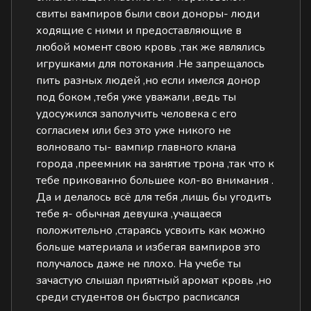
свиты вампиров были свои доноры- люди
ходящие с ними и предоставляющие в
любой момент свою кровь ,так же являлись
игрушками для потокания .Не запрещалось
пить разных людей ,но если имелся донор
под боком ,тебя уже уважали ,ведь ты
удосужился заполучить человека с его
согласием или без это уже никого не
волновало ты- вампир главного клана
города ,преемник на занятие трона ,так что к
тебе прикованно большее кол-во внимания .
Да и делалось всё для тебя ,лишь бы угодить
тебе я- обычная девушка ,учащаеся
положительно ,стараясь усвоить как можно
больше материала и избегая вампиров это
получалось даже не плохо. На учебе ты
зачастую слышал приятный аромат кровь ,но
среди студентов он быстро расписался