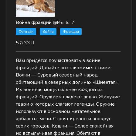
Война фракций
@Prosto_Z
Фэнтези
Война
Фракции
5
33
Вам придётся поучаствовать в войне
фракций. Давайте познакомимся с ними.
Волки — Суровый северный народ
обитающий в северных долинах «Шнеетал».
Их военная мощь сильнее каждой из
фракций. Оружием владеют ловко. Живучие
твари о которых слагают легенды. Оружие
используют в основном метательное,
арбалеты, мечи. Строят крепости воокруг
своих городов. Кошки — Более спокойная,
но вспыльчивая фракция. Обитают в