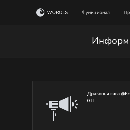
WOROLS
Функционал
Пр
Информа
Драконья сага
@Кс
0