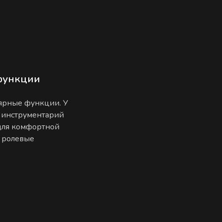
функции
лярные функции. У
 инструментарий
 для комфортной
е ролевые