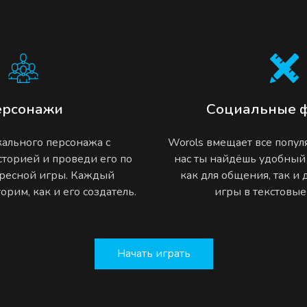
ерсонажи
Социальные 
ального персонажа с
Worols вмещает все попу
торией и проведи его по
нас ты найдёшь удобный
ресной игры. Каждый
как для общения, так и
рим, как и его создатель.
игры в текстовы
Начать играть