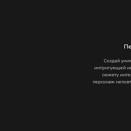
П
Создай уник
интригующей ис
сюжету инте
персонаж неповто