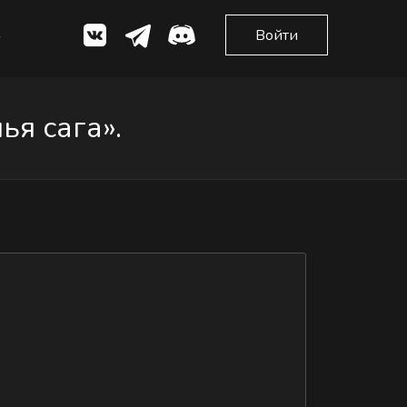
Войти
я сага».