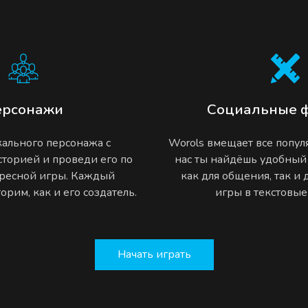
ерсонажи
Социальные 
ального персонажа с
Worols вмещает все попу
торией и проведи его по
нас ты найдёшь удобный
ресной игры. Каждый
как для общения, так и
рим, как и его создатель.
игры в текстовы
Начать играть