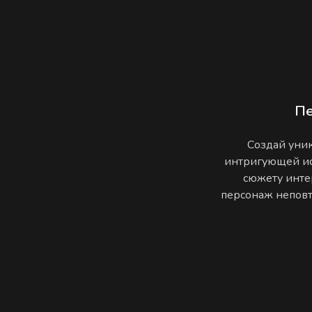
П
Создай уник
интригующей ис
сюжету инте
персонаж неповто