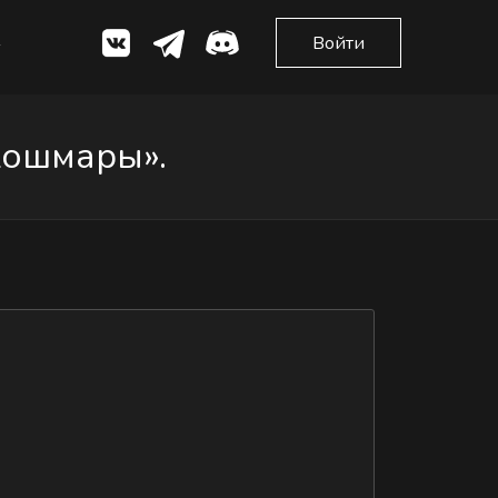
Войти
кошмары».