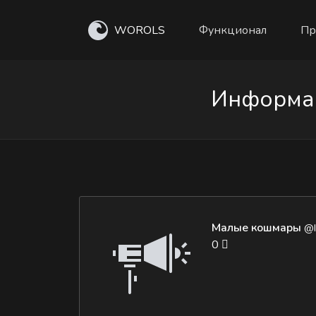
WOROLS
Функционал
Пр
Информац
Малые кошмары
@I
0