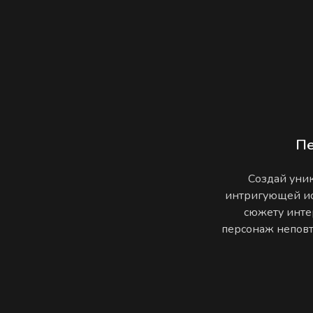
П
Создай уник
интригующей ис
сюжету инте
персонаж неповто