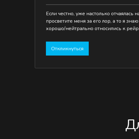
Если честно, уже настолько отчаялась н
просветите меня за его лор, а то я зна
хорошо/нейтрально относились к рейр
Откликнуться
Д