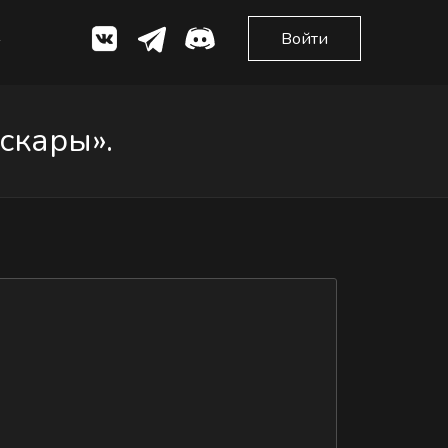
Войти
скары».