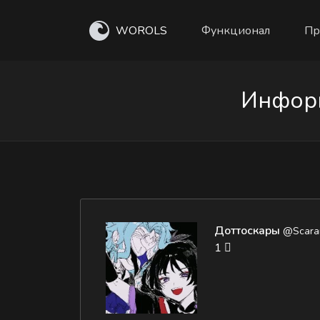
WOROLS
Функционал
Пр
Информ
Доттоскары
@Scara
1