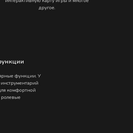
интерактивную карту игры и многое
другое.
функции
лярные функции. У
 инструментарий
 для комфортной
е ролевые