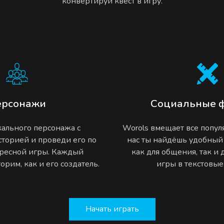
конвертируй квест в игру.
ерсонажи
Социальные 
ального персонажа с
Worols вмещает все попу
торией и проведи его по
нас ты найдёшь удобный
ресной игры. Каждый
как для общения, так и
рим, как и его создатель.
игры в текстовы
Начать играть