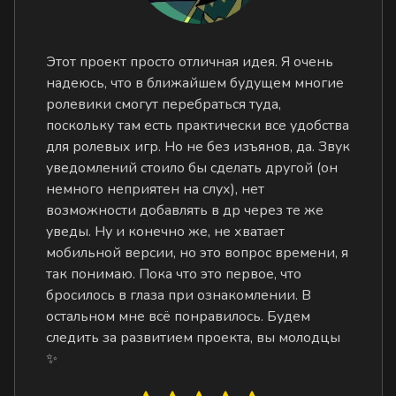
Этот проект просто отличная идея. Я очень
надеюсь, что в ближайшем будущем многие
ролевики смогут перебраться туда,
поскольку там есть практически все удобства
для ролевых игр. Но не без изъянов, да. Звук
уведомлений стоило бы сделать другой (он
немного неприятен на слух), нет
возможности добавлять в др через те же
уведы. Ну и конечно же, не хватает
мобильной версии, но это вопрос времени, я
так понимаю. Пока что это первое, что
бросилось в глаза при ознакомлении. В
остальном мне всё понравилось. Будем
следить за развитием проекта, вы молодцы
✨