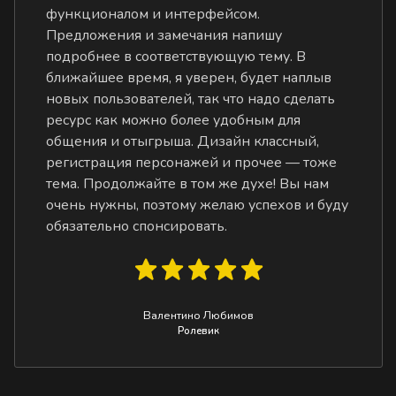
функционалом и интерфейсом.
Предложения и замечания напишу
подробнее в соответствующую тему. В
ближайшее время, я уверен, будет наплыв
новых пользователей, так что надо сделать
ресурс как можно более удобным для
общения и отыгрыша. Дизайн классный,
регистрация персонажей и прочее — тоже
тема. Продолжайте в том же духе! Вы нам
очень нужны, поэтому желаю успехов и буду
обязательно спонсировать.
Валентино Любимов
Ролевик