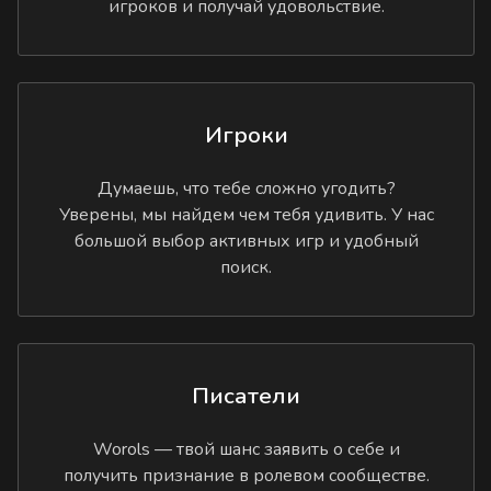
игроков и получай удовольствие.
Игроки
Думаешь, что тебе сложно угодить?
Уверены, мы найдем чем тебя удивить. У нас
большой выбор активных игр и удобный
поиск.
Писатели
Worols — твой шанс заявить о себе и
получить признание в ролевом сообществе.