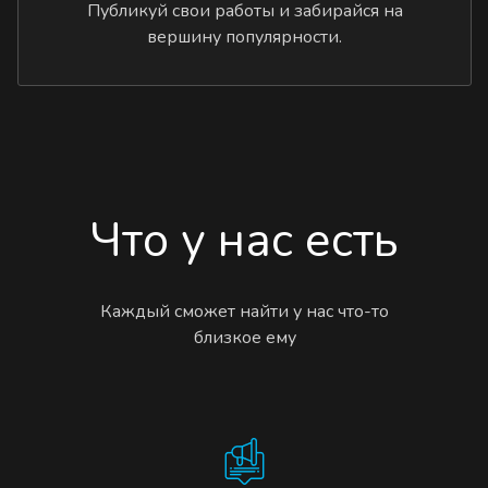
Публикуй свои работы и забирайся на
вершину популярности.
Что у нас есть
Каждый сможет найти у нас что-то
близкое ему