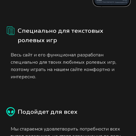
Специально для текстовых
ролевых игр
Весь сайт и его функционал разработан
специально для твоих любимых ролевых игр,
поэтому играть на нашем сайте комфортно и
интересно.
Подойдет для всех
Мы стараемся удовлетворить потребности всех