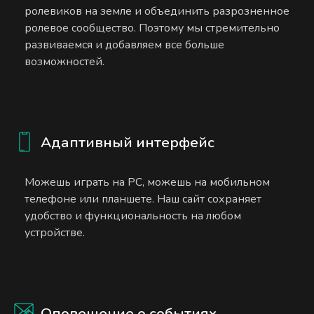
ролевиков на земле и объединить разрозненное
ролевое сообщество. Поэтому мы стремительно
развиваемся и добавляем все больше
возможностей.
Адаптивный интерфейс
Можешь играть на PC, можешь на мобильном
телефоне или планшете. Наш сайт сохраняет
удобство и функциональность на любом
устройстве.
Оповещение о событиях