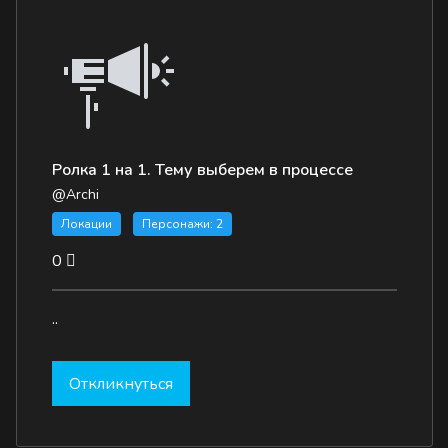
Ролка 1 на 1. Тему выберем в процессе
@Archi
Локации
Персонажи: 2
0
..
Откликнуться