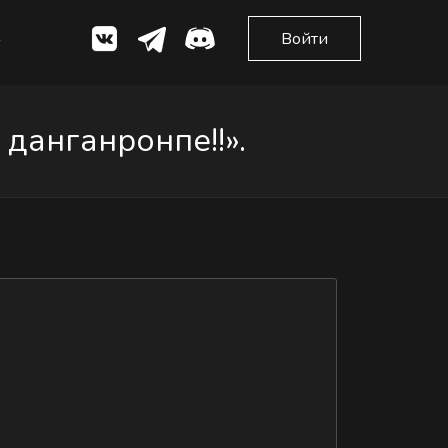
Войти
данганронпе!!».