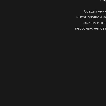
Создай уник
интригующей ис
сюжету инте
персонаж неповто