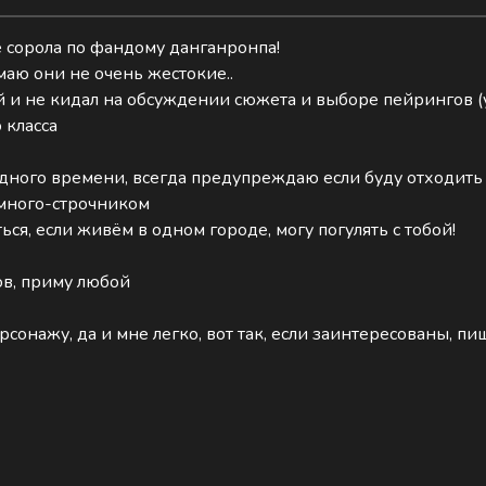
е сорола по фандому данганронпа!
маю они не очень жестокие..
й и не кидал на обсуждении сюжета и выборе пейрингов (у
 класса
одного времени, всегда предупреждаю если буду отходить
 много-строчником
ься, если живём в одном городе, могу погулять с тобой!
ов, приму любой
рсонажу, да и мне легко, вот так, если заинтересованы, пи