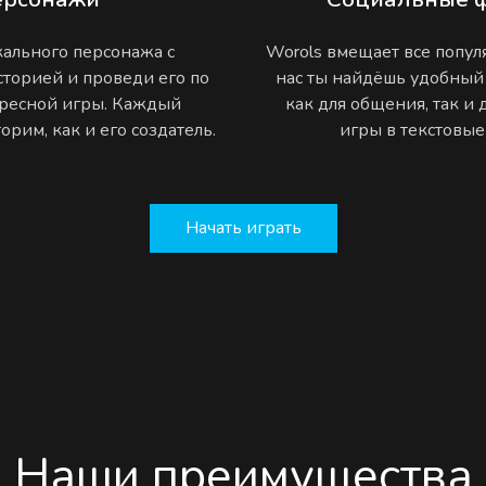
ального персонажа с
Worols вмещает все попу
торией и проведи его по
нас ты найдёшь удобный
ресной игры. Каждый
как для общения, так и
рим, как и его создатель.
игры в текстовы
Начать играть
Наши преимущества