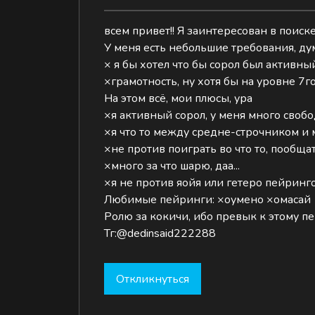
всем привет!! Я заинтересован в поиск
У меня есть небольшие требования, ду
× я бы хотел что бы сорол был активны
×грамотность, ну хотя бы на уровне 7го
На этом всё, мои плюсы, ура
×я активный сорол, у меня много своб
×я что то между средне-строчником и
×не против поиграть во что то, пообщат
×много за что шарю, даа...
×я не против яойя или гетеро пейринг
Любимые пейринги: ×оумено ×омасай
Ролю за кокичи, ибо превык к этому пе
Тг:@dedinsaid222288
Откликнуться