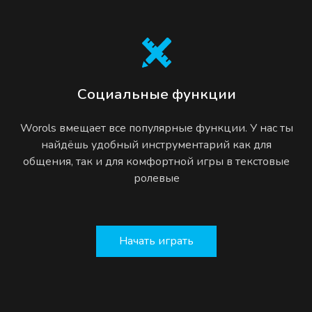
Социальные функции
Worols вмещает все популярные функции. У нас ты
найдёшь удобный инструментарий как для
общения, так и для комфортной игры в текстовые
ролевые
Начать играть