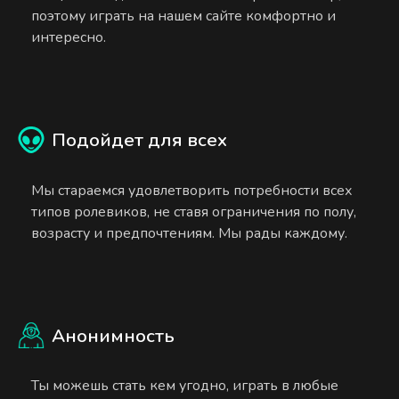
поэтому играть на нашем сайте комфортно и
интересно.
Подойдет для всех
Мы стараемся удовлетворить потребности всех
типов ролевиков, не ставя ограничения по полу,
возрасту и предпочтениям. Мы рады каждому.
Анонимность
Ты можешь стать кем угодно, играть в любые