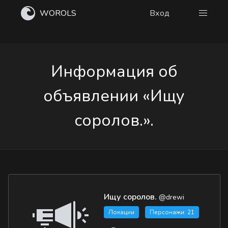
WOROLS
Вход
Информация об
объявлении «Ищу
соролов.».
Ищу соролов.
@drewi
Локации
Персонажи: 21