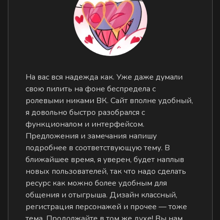
На вас вся надежда как. Уже даже думали
свою пилить на фоне беспредела с
ролевыми никами ВК. Сайт вполне удобный,
я довольно быстро разобрался с
функционалом и интерфейсом.
Предложения и замечания напишу
подробнее в соответствующую тему. В
ближайшее время, я уверен, будет наплыв
новых пользователей, так что надо сделать
ресурс как можно более удобным для
общения и отыгрыша. Дизайн классный,
регистрация персонажей и прочее — тоже
тема. Продолжайте в том же духе! Вы нам