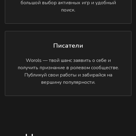
большой выбор активных игр и удобный
поиск.
Писатели
Worols — твой шанс заявить о себе и
получить признание в ролевом сообществе.
Публикуй свои работы и забирайся на
вершину популярности.