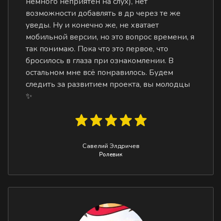
немного неприятен на слух), нет
возможности добавлять в др через те же
уведы. Ну и конечно же, не хватает
мобильной версии, но это вопрос времени, я
так понимаю. Пока что это первое, что
бросилось в глаза при ознакомлении. В
остальном мне всё понравилось. Будем
следить за развитием проекта, вы молодцы
✨
Савелий Элдричев
Ролевик