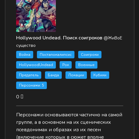
Hollywood Undead. Поиск соигроков
@ЖиВоЕ
существо
Война
Постапокалипсис
Соигроки
HollywoodUndead
Рок
Военные
Предатель
Банда
Локации
Кубики
Персонажи: 5
0
Персонажи основываются частично на самой
группе, а в основном на их сценических
псевдонимах и образах из их песен
(включение которых в сюжет вполне