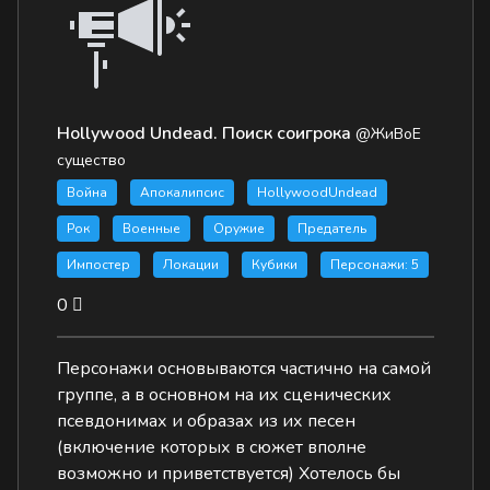
Hollywood Undead. Поиск соигрока
@ЖиВоЕ
существо
Война
Апокалипсис
HollywoodUndead
Рок
Военные
Оружие
Предатель
Импостер
Локации
Кубики
Персонажи: 5
0
Персонажи основываются частично на самой
группе, а в основном на их сценических
псевдонимах и образах из их песен
(включение которых в сюжет вполне
возможно и приветствуется) Хотелось бы