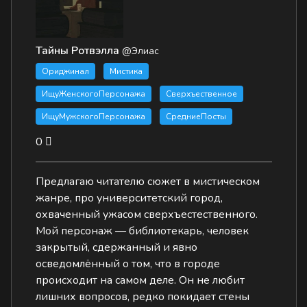
Тайны Ротвэлла
@Элиас
Ориджинал
Мистика
ИщуЖенскогоПерсонажа
Сверхъественное
ИщуМужскогоПерсонажа
СредниеПосты
0
Предлагаю читателю сюжет в мистическом
жанре, про университетский город,
охваченный ужасом сверхъестественного.
Мой персонаж — библиотекарь, человек
закрытый, сдержанный и явно
осведомлённый о том, что в городе
происходит на самом деле. Он не любит
лишних вопросов, редко покидает стены