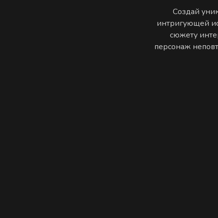
Создай уник
интригующей ис
сюжету инте
персонаж неповто