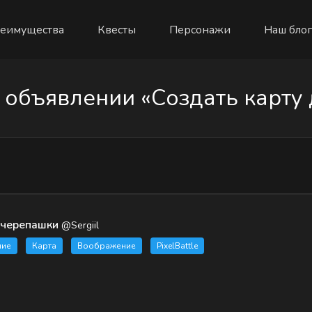
еимущества
Квесты
Персонажи
Наш блог
объявлении «Создать карту 
 черепашки
@Sergiil
ние
Карта
Воображение
PixelBattle