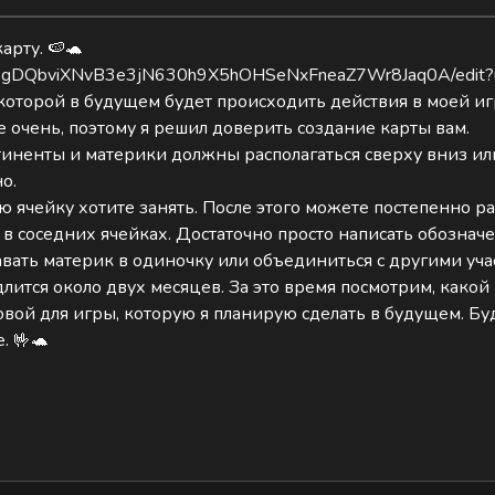
арту. 🍉🐢
s/d/1gDQbviXNvB3e3jN630h9X5hOHSeNxFneaZ7Wr8Jaq0A/edit?
 которой в будущем будет происходить действия в моей иг
 очень, поэтому я решил доверить создание карты вам.
тиненты и материки должны располагаться сверху вниз или 
о.
ую ячейку хотите занять. После этого можете постепенно 
 в соседних ячейках. Достаточно просто написать обозначе
авать материк в одиночку или объединиться с другими учас
лится около двух месяцев. За это время посмотрим, какой
новой для игры, которую я планирую сделать в будущем. 
. 🤟🐢