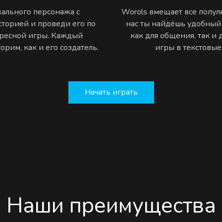
ального персонажа с
Worols вмещает все попу
торией и проведи его по
нас ты найдёшь удобный
ресной игры. Каждый
как для общения, так и
рим, как и его создатель.
игры в текстовы
Начать играть
Наши преимущества