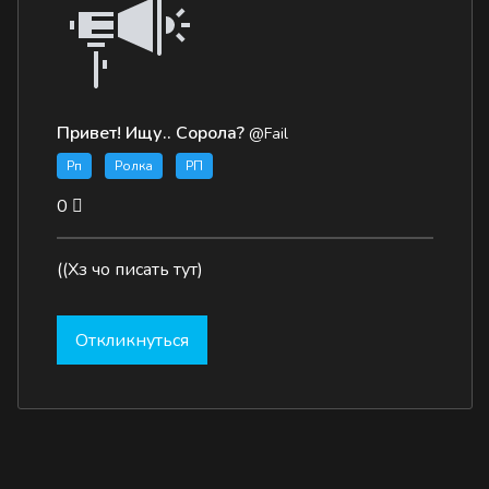
Привет! Ищу.. Сорола?
@Fail
Рп
Ролка
РП
0
((Хз чо писать тут)
Откликнуться