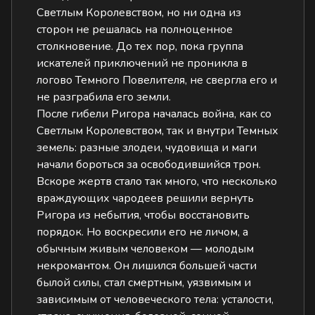
Светлым Королевством, но ни одна из
сторон не решалась на полноценное
столкновение. До тех пор, пока группа
искателей приключений не проникла в
логово Темного Повелителя, не свергла его и
не разграбила его земли.
После гибели Ригора началась война, как со
Светлым Королевством, так и внутри Темных
земель: разные злодеи, чудовища и маги
начали бороться за освободившийся трон.
Вскоре жертв стало так много, что несколько
враждующих чародеев решили вернуть
Ригора из небытия, чтобы восстановить
порядок. Но воскресили его не личом, а
обычным живым человеком — молодым
некромантом. Он лишился большей части
былой силы, стал смертным, уязвимым и
зависимым от человеческого тела: усталости,