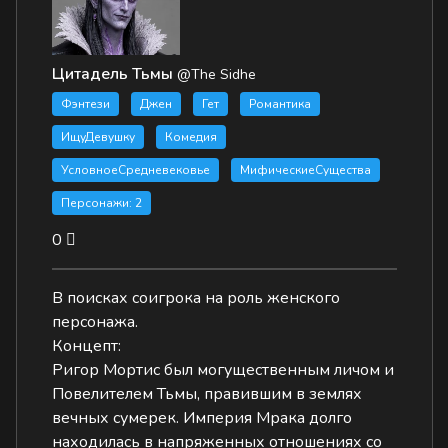
Цитадель Тьмы
@The Sidhe
Фэнтези
Джен
Гет
Романтика
ИщуДевушку
Комедия
УсловноеСредневековье
МифическиеСущества
Персонажи: 2
0
В поисках соигрока на роль женского
персонажа.
Концепт:
Ригор Мортис был могущественным личом и
Повелителем Тьмы, правившим в землях
вечных сумерек. Империя Мрака долго
находилась в напряженных отношениях со