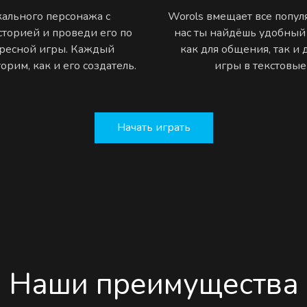
ального персонажа с
Worols вмещает все попу
торией и проведи его по
нас ты найдёшь удобный
ресной игры. Каждый
как для общения, так и
рим, как и его создатель.
игры в текстовы
Начать играть
Наши преимущества