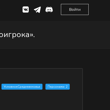
Войти
оигрока».
УсловноеСредневековье
Персонажи: 2