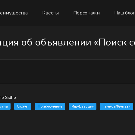
еимущества
Квесты
Персонажи
Наш блог
ия об объявлении «Поиск с
e Sidhe
рама
Сюжет
Приключение
ИщуДевушку
ТемноеФэнтези