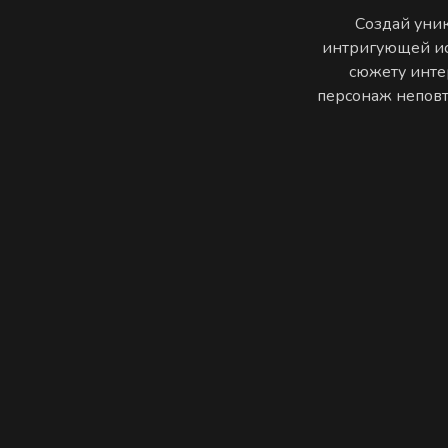
Создай уник
интригующей ис
сюжету инте
персонаж неповто