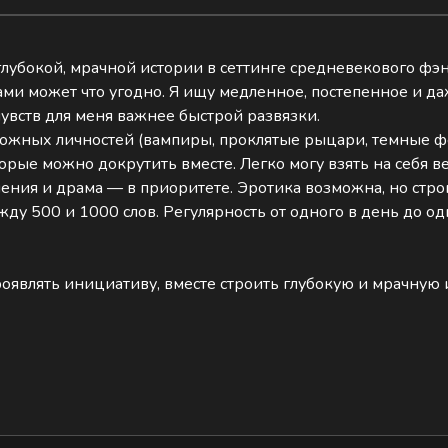
глубокой, мрачной истории в сеттинге средневекового фэн
и может что угодно. Я ищу медленное, постепенное и да
увств для меня важнее быстрой развязки.
сложных личностей (вампиры, проклятые рыцари, темные ф
орые можно докрутить вместе. Легко могу взять на себя 
ия и драма — в приоритете. Эротика возможна, но строго 
ду 500 и 1000 слов. Регулярность от одного в день до о
проявлять инициативу, вместе строить глубокую и мрачну