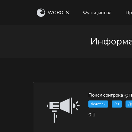
WOROLS
Функционал
Пр
Информац
Поиск соигрока
@Th
Фэнтези
Гет
Д
0