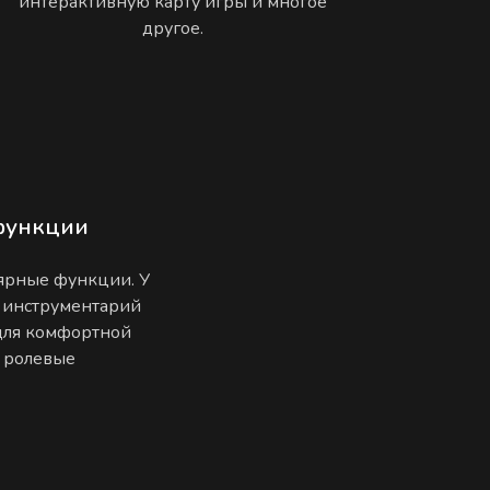
интерактивную карту игры и многое
другое.
функции
лярные функции. У
 инструментарий
 для комфортной
е ролевые