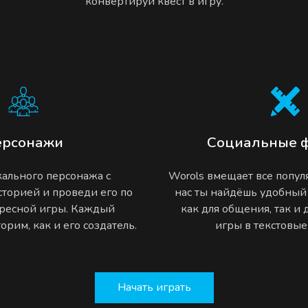
конвертируй квест в игру.
ерсонажи
Социальные 
ального персонажа с
Worols вмещает все попу
торией и проведи его по
нас ты найдёшь удобный
ресной игры. Каждый
как для общения, так и
рим, как и его создатель.
игры в текстовы
Начать играть