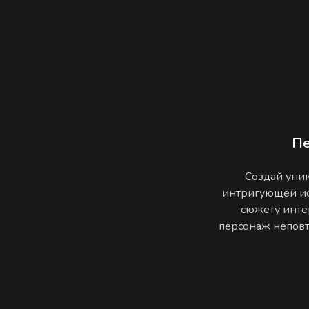
П
Создай уник
интригующей ис
сюжету инте
персонаж неповто