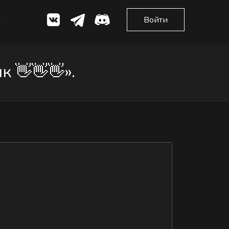
Войти
 👋👋👋».