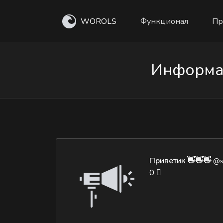
WOROLS
Функционал
Пр
Информац
Приветик 👋👋👋
@s
0