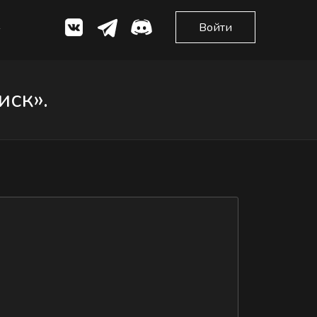
Войти
ск».