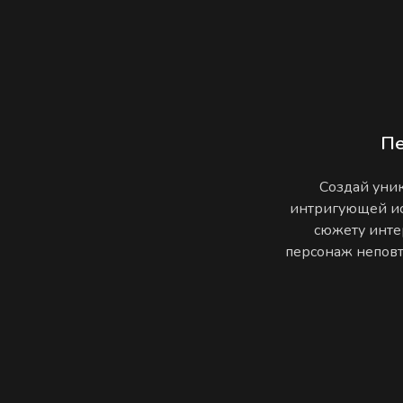
П
Создай уник
интригующей ис
сюжету инте
персонаж неповто