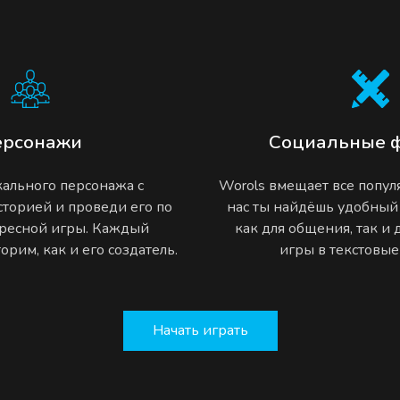
ерсонажи
Социальные 
ального персонажа с
Worols вмещает все попу
торией и проведи его по
нас ты найдёшь удобный
ресной игры. Каждый
как для общения, так и
рим, как и его создатель.
игры в текстовы
Начать играть