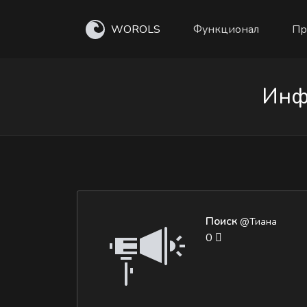
WOROLS
Функционал
Пр
Инф
Поиск
@Тиана
0