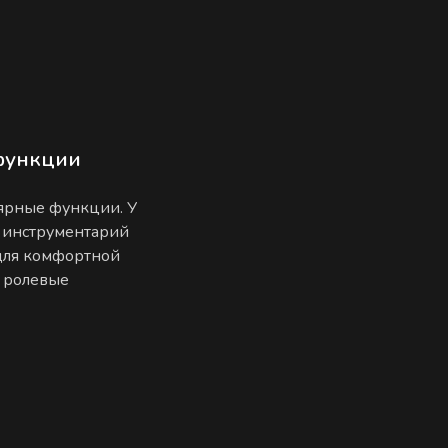
функции
лярные функции. У
 инструментарий
 для комфортной
е ролевые