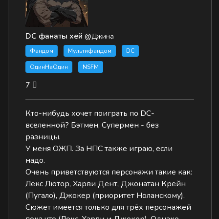
DC фанаты хей
@Джина
Фандом
Мультифандом
DC
ОдинНаОдин
NSFM
7
Кто-нибудь хочет поиграть по DC-
вселенной? Бэтмен, Супермен - без
разницы.
У меня ОЖП. За НПС также играю, если
надо.
Очень приветствуются персонажи такие как:
Лекс Лютор, Харви Дент, Джонатан Крейн
(Пугало), Джокер (приоритет Ноланскому).
Сюжет имеется только для трёх персонажей