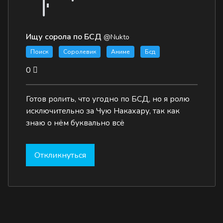
Ищу сорола по БСД
@Nukto
Поиск
Соролевик
Аниме
Бсд
0
Готов ролить, что угодно по БСД, но я ролю
исключительно за Чую Накахару, так как
знаю о нём буквально всё
Откликнуться