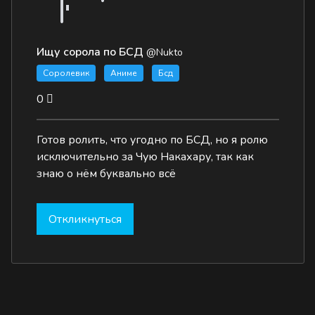
Ищу сорола по БСД
@Nukto
Соролевик
Аниме
Бсд
0
Готов ролить, что угодно по БСД, но я ролю
исключительно за Чую Накахару, так как
знаю о нём буквально всё
Откликнуться