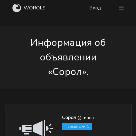
WOROLS
Вход
Информация об
объявлении
«Сорол».
Сорол
@Тиана
Персонажи: 1