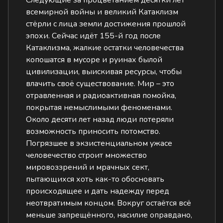
Следующие за процветанием десятки лет
всемирной войны и великий Катаклизм
стёрли с лица земли достижения прошлой
эпохи. Сейчас идёт 155-й год после
Катаклизма, жалкие остатки человечества
копошатся в мусоре и руинах былой
цивилизации, выискивая ресурсы, чтобы
влачить своё существование. Мир – это
отравленная и радиоактивная помойка,
покрытая немыслимыми феноменами.
Около десяти лет назад люди потеряли
возможность приносить потомство.
Погрязшее в экзистенциальном ужасе
человечество строит множество
мировоззрений и мрачных сект,
пытающихся хоть как-то обосновать
происходящее и дать надежду перед
неотвратимым концом. Вокруг остаётся всё
меньше запрещённого, насилие оправдано,